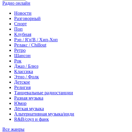
Радио онлайн
Новости
Разговорный
Спорт
Поп
Клубная
Рэп / R'n'B / Хип-Хоп
Релакс / Chillout
Ретро
Шансон
Рок
Джаз / Блюз
Классика
Этно / Фолк
Детское
Религия
Танцевальные радиостанции
Разная музыка
Юмор
Лёгкая музыка
Альтернативная музыка/инди
R&B/cоул и фанк
Все жанры