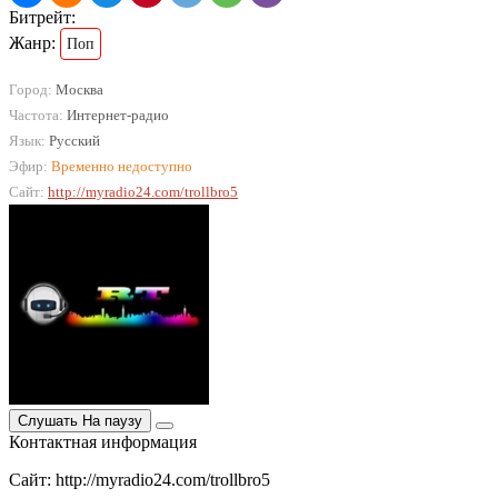
Битрейт:
Жанр:
Поп
Город:
Москва
Частота:
Интернет-радио
Язык:
Русский
Эфир:
Временно недоступно
Сайт:
http://myradio24.com/trollbro5
Слушать
На паузу
Контактная информация
Сайт: http://myradio24.com/trollbro5