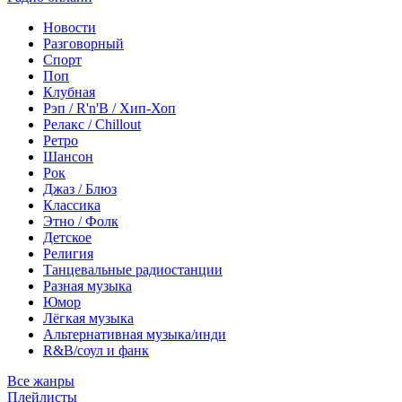
Новости
Разговорный
Спорт
Поп
Клубная
Рэп / R'n'B / Хип-Хоп
Релакс / Chillout
Ретро
Шансон
Рок
Джаз / Блюз
Классика
Этно / Фолк
Детское
Религия
Танцевальные радиостанции
Разная музыка
Юмор
Лёгкая музыка
Альтернативная музыка/инди
R&B/cоул и фанк
Все жанры
Плейлисты