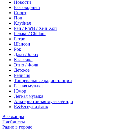
Новости
Разговорный
Спорт
Поп
Клубная
Рэп / R'n'B / Хип-Хоп
Релакс / Chillout
Ретро
Шансон
Рок
Джаз / Блюз
Классика
Этно / Фолк
Детское
Религия
Танцевальные радиостанции
Разная музыка
Юмор
Лёгкая музыка
Альтернативная музыка/инди
R&B/cоул и фанк
Все жанры
Плейлисты
Радио в городе