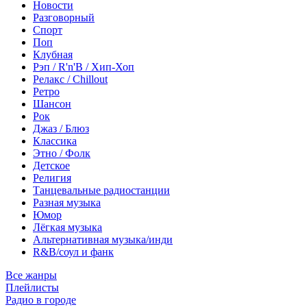
Новости
Разговорный
Спорт
Поп
Клубная
Рэп / R'n'B / Хип-Хоп
Релакс / Chillout
Ретро
Шансон
Рок
Джаз / Блюз
Классика
Этно / Фолк
Детское
Религия
Танцевальные радиостанции
Разная музыка
Юмор
Лёгкая музыка
Альтернативная музыка/инди
R&B/cоул и фанк
Все жанры
Плейлисты
Радио в городе