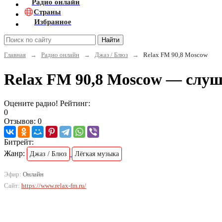
Радио онлайн
Страны
Избранное
Найти
Главная
→
Радио онлайн
→
Джаз / Блюз
→
Relax FM 90,8 Moscow
Relax FM 90,8 Moscow — слуш
Оцените радио! Рейтинг:
0
Отзывов: 0
Битрейт:
Жанр:
Джаз / Блюз
Лёгкая музыка
Эфир:
Онлайн
Сайт:
https://www.relax-fm.ru/