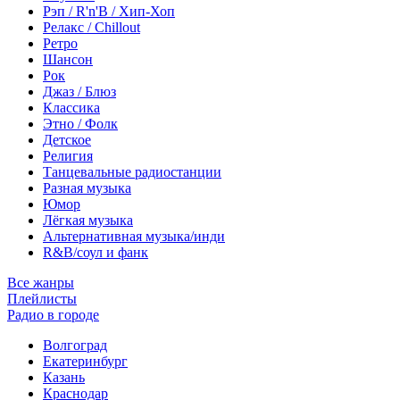
Рэп / R'n'B / Хип-Хоп
Релакс / Chillout
Ретро
Шансон
Рок
Джаз / Блюз
Классика
Этно / Фолк
Детское
Религия
Танцевальные радиостанции
Разная музыка
Юмор
Лёгкая музыка
Альтернативная музыка/инди
R&B/cоул и фанк
Все жанры
Плейлисты
Радио в городе
Волгоград
Екатеринбург
Казань
Краснодар