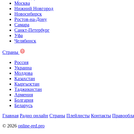
Москва
Нижний Новгород
Новосибирск
Ростов-на-Дону
Самара
Санкт-Петербург
Уфа
Челябинск
Страны
Россия
Украина
Молдова
Казахстан
Кыргызстан
Таджикистан
Армения
Болгария
Беларусь
Главная
Радио онлайн
Страны
Плейлисты
Контакты
Правообла
© 2026
online-red.pro