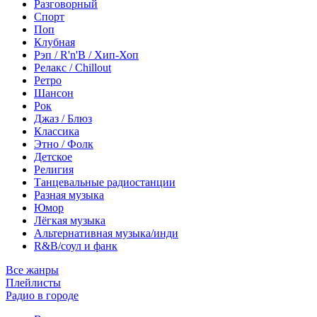
Разговорный
Спорт
Поп
Клубная
Рэп / R'n'B / Хип-Хоп
Релакс / Chillout
Ретро
Шансон
Рок
Джаз / Блюз
Классика
Этно / Фолк
Детское
Религия
Танцевальные радиостанции
Разная музыка
Юмор
Лёгкая музыка
Альтернативная музыка/инди
R&B/cоул и фанк
Все жанры
Плейлисты
Радио в городе