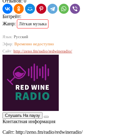
Отзывов: 0
Битрейт:
Жанр:
Лёгкая музыка
Язык:
Русский
Эфир:
Временно недоступно
Сайт:
http://zeno.fm/radio/redwineradio/
Слушать
На паузу
Контактная информация
Сайт: http://zeno.fm/radio/redwineradio/