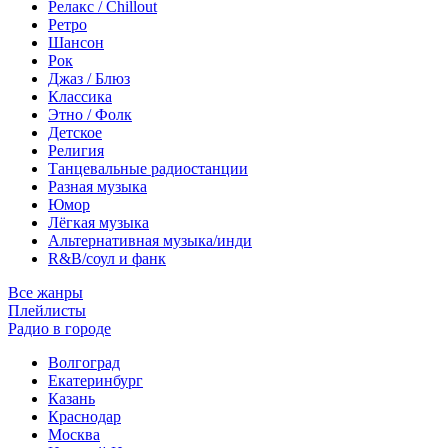
Релакс / Chillout
Ретро
Шансон
Рок
Джаз / Блюз
Классика
Этно / Фолк
Детское
Религия
Танцевальные радиостанции
Разная музыка
Юмор
Лёгкая музыка
Альтернативная музыка/инди
R&B/cоул и фанк
Все жанры
Плейлисты
Радио в городе
Волгоград
Екатеринбург
Казань
Краснодар
Москва