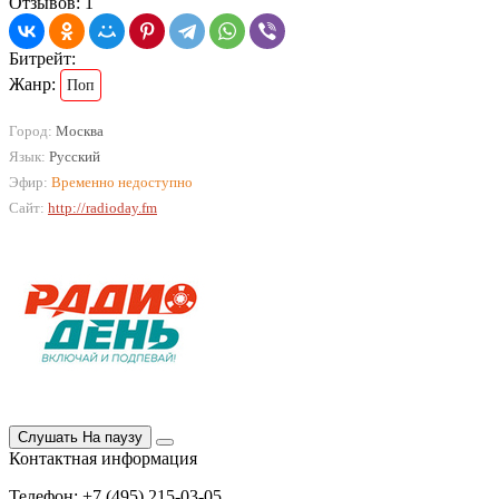
Отзывов: 1
Битрейт:
Жанр:
Поп
Город:
Москва
Язык:
Русский
Эфир:
Временно недоступно
Сайт:
http://radioday.fm
Слушать
На паузу
Контактная информация
Телефон: +7 (495) 215-03-05