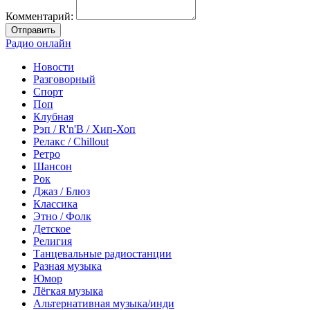
Комментарий:
Отправить
Радио онлайн
Новости
Разговорный
Спорт
Поп
Клубная
Рэп / R'n'B / Хип-Хоп
Релакс / Chillout
Ретро
Шансон
Рок
Джаз / Блюз
Классика
Этно / Фолк
Детское
Религия
Танцевальные радиостанции
Разная музыка
Юмор
Лёгкая музыка
Альтернативная музыка/инди