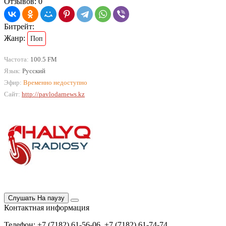
Отзывов: 0
Битрейт:
Жанр:
Поп
Частота:
100.5 FM
Язык:
Русский
Эфир:
Временно недоступно
Сайт:
http://pavlodarnews.kz
Слушать
На паузу
Контактная информация
Телефон: +7 (7182) 61-56-06, +7 (7182) 61-74-74