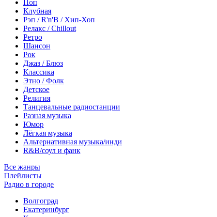
Поп
Клубная
Рэп / R'n'B / Хип-Хоп
Релакс / Chillout
Ретро
Шансон
Рок
Джаз / Блюз
Классика
Этно / Фолк
Детское
Религия
Танцевальные радиостанции
Разная музыка
Юмор
Лёгкая музыка
Альтернативная музыка/инди
R&B/cоул и фанк
Все жанры
Плейлисты
Радио в городе
Волгоград
Екатеринбург