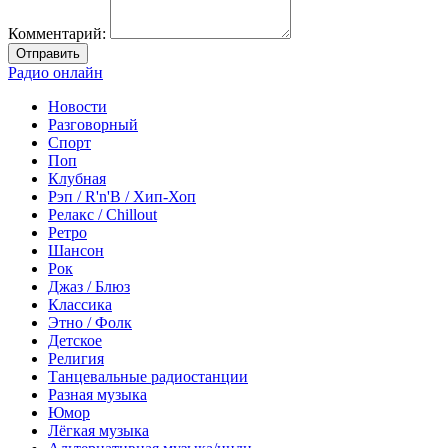
Комментарий:
Отправить
Радио онлайн
Новости
Разговорный
Спорт
Поп
Клубная
Рэп / R'n'B / Хип-Хоп
Релакс / Chillout
Ретро
Шансон
Рок
Джаз / Блюз
Классика
Этно / Фолк
Детское
Религия
Танцевальные радиостанции
Разная музыка
Юмор
Лёгкая музыка