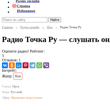
Радио онлайн
Страны
Избранное
Найти
Главная
→
Радио онлайн
→
Поп
→
Радио Точка Ру
Радио Точка Ру — слушать о
Оцените радио! Рейтинг:
5
Отзывов: 1
Битрейт:
Жанр:
Поп
Город:
Орск
Язык:
Русский
Эфир:
Временно недоступно