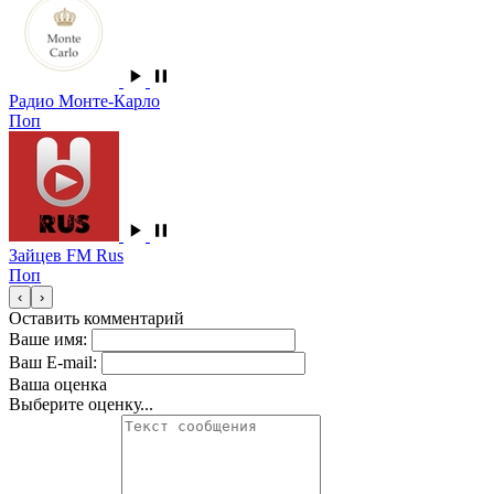
Радио Монте-Карло
Поп
Зайцев FM Rus
Поп
‹
›
Оставить комментарий
Ваше имя:
Ваш E-mail:
Ваша оценка
Выберите оценку...