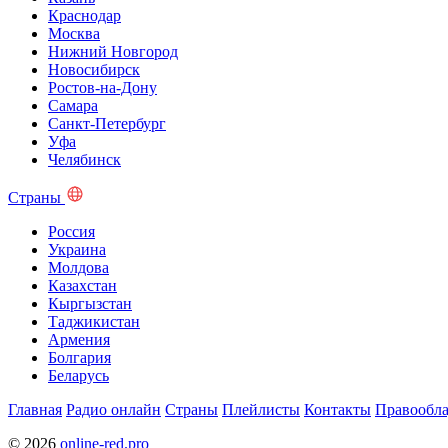
Краснодар
Москва
Нижний Новгород
Новосибирск
Ростов-на-Дону
Самара
Санкт-Петербург
Уфа
Челябинск
Страны
Россия
Украина
Молдова
Казахстан
Кыргызстан
Таджикистан
Армения
Болгария
Беларусь
Главная
Радио онлайн
Страны
Плейлисты
Контакты
Правообла
© 2026
online-red.pro