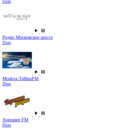
Поп
Радио Московское шоссе
Поп
Moskva-TallinnFM
Поп
Хорошее FM
Поп