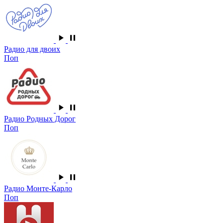
Радио для двоих
Поп
Радио Родных Дорог
Поп
Радио Монте-Карло
Поп