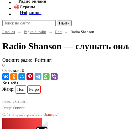
Радио онлайн
Страны
Избранное
Найти
Главная
→
Радио онлайн
→
Поп
→
Radio Shanson
Radio Shanson — слушать он
Оцените радио! Рейтинг:
0
Отзывов: 0
Битрейт:
Жанр:
Поп
Ретро
Язык:
ukrainian
Эфир:
Онлайн
Сайт:
https://brg.ua/radio-shanson/