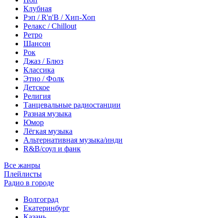
Клубная
Рэп / R'n'B / Хип-Хоп
Релакс / Chillout
Ретро
Шансон
Рок
Джаз / Блюз
Классика
Этно / Фолк
Детское
Религия
Танцевальные радиостанции
Разная музыка
Юмор
Лёгкая музыка
Альтернативная музыка/инди
R&B/cоул и фанк
Все жанры
Плейлисты
Радио в городе
Волгоград
Екатеринбург
Казань