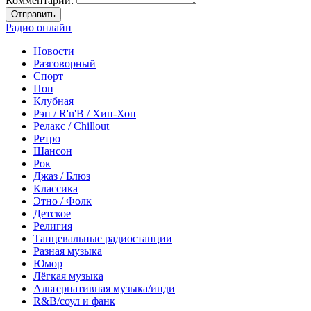
Комментарий:
Отправить
Радио онлайн
Новости
Разговорный
Спорт
Поп
Клубная
Рэп / R'n'B / Хип-Хоп
Релакс / Chillout
Ретро
Шансон
Рок
Джаз / Блюз
Классика
Этно / Фолк
Детское
Религия
Танцевальные радиостанции
Разная музыка
Юмор
Лёгкая музыка
Альтернативная музыка/инди
R&B/cоул и фанк