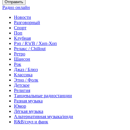
Отправить
Радио онлайн
Новости
Разговорный
Спорт
Поп
Клубная
Рэп / R'n'B / Хип-Хоп
Релакс / Chillout
Ретро
Шансон
Рок
Джаз / Блюз
Классика
Этно / Фолк
Детское
Религия
Танцевальные радиостанции
Разная музыка
Юмор
Лёгкая музыка
Альтернативная музыка/инди
R&B/cоул и фанк