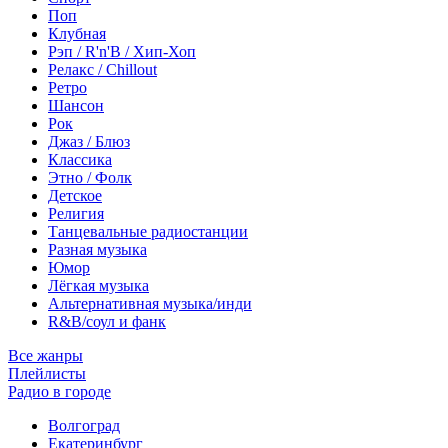
Поп
Клубная
Рэп / R'n'B / Хип-Хоп
Релакс / Chillout
Ретро
Шансон
Рок
Джаз / Блюз
Классика
Этно / Фолк
Детское
Религия
Танцевальные радиостанции
Разная музыка
Юмор
Лёгкая музыка
Альтернативная музыка/инди
R&B/cоул и фанк
Все жанры
Плейлисты
Радио в городе
Волгоград
Екатеринбург