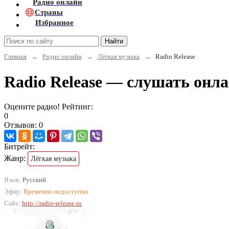
Радио онлайн
Страны
Избранное
Найти
Главная
→
Радио онлайн
→
Лёгкая музыка
→
Radio Release
Radio Release — слушать онл
Оцените радио! Рейтинг:
0
Отзывов: 0
Битрейт:
Жанр:
Лёгкая музыка
Язык:
Русский
Эфир:
Временно недоступно
Сайт:
http://radio-release.ru