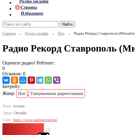
Радио онлайн
Страны
Избранное
Найти
Главная
→
Радио онлайн
→
Поп
→
Радио Рекорд Ставрополь (Михайло
Радио Рекорд Ставрополь (Ми
Оцените радио! Рейтинг:
0
Отзывов: 0
Битрейт:
Жанр:
Поп
Танцевальные радиостанции
Язык:
russian
Эфир:
Онлайн
Сайт:
https://www.radiorecord.ru/