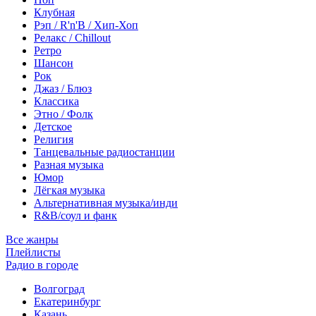
Клубная
Рэп / R'n'B / Хип-Хоп
Релакс / Chillout
Ретро
Шансон
Рок
Джаз / Блюз
Классика
Этно / Фолк
Детское
Религия
Танцевальные радиостанции
Разная музыка
Юмор
Лёгкая музыка
Альтернативная музыка/инди
R&B/cоул и фанк
Все жанры
Плейлисты
Радио в городе
Волгоград
Екатеринбург
Казань