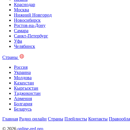
Краснодар
Москва
Нижний Новгород
Новосибирск
Ростов-на-Дону
Самара
Санкт-Петербург
Уфа
Челябинск
Страны
Россия
Украина
Молдова
Казахстан
Кыргызстан
Таджикистан
Армения
Болгария
Беларусь
Главная
Радио онлайн
Страны
Плейлисты
Контакты
Правообла
© 2026
online-red.pro