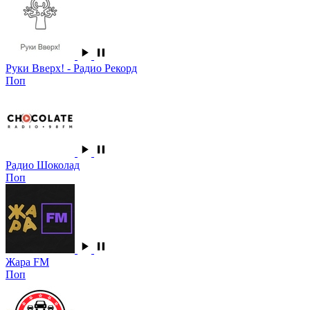
Руки Вверх! - Радио Рекорд
Поп
Радио Шоколад
Поп
Жара FM
Поп