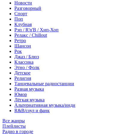
Новости
Разговорный
Спорт
Поп
Клубная
Рэп / R'n'B / Хип-Хоп
Релакс / Chillout
Ретро
Шансон
Рок
Джаз / Блюз
Классика
Этно / Фолк
Детское
Религия
Танцевальные радиостанции
Разная музыка
Юмор
Лёгкая музыка
Альтернативная музыка/инди
R&B/cоул и фанк
Все жанры
Плейлисты
Радио в городе