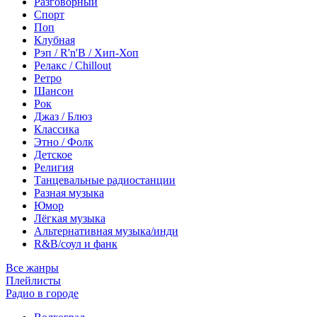
Разговорный
Спорт
Поп
Клубная
Рэп / R'n'B / Хип-Хоп
Релакс / Chillout
Ретро
Шансон
Рок
Джаз / Блюз
Классика
Этно / Фолк
Детское
Религия
Танцевальные радиостанции
Разная музыка
Юмор
Лёгкая музыка
Альтернативная музыка/инди
R&B/cоул и фанк
Все жанры
Плейлисты
Радио в городе