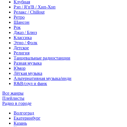
Клубная
Рэп / R'n'B / Хип-Хоп
Релакс / Chillout
Ретро
Шансон
Рок
Джаз / Блюз
Классика
Этно / Фолк
Детское
Религия
Танцевальные радиостанции
Разная музыка
Юмор
Лёгкая музыка
Альтернативная музыка/инди
R&B/cоул и фанк
Все жанры
Плейлисты
Радио в городе
Волгоград
Екатеринбург
Казань