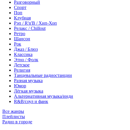
Разговорный
Спорт
Поп
Клубная
Рэп / R'n'B / Хип-Хоп
Релакс / Chillout
Ретро
Шансон
Рок
Джаз / Блюз
Классика
Этно / Фолк
Детское
Религия
Танцевальные радиостанции
Разная музыка
Юмор
Лёгкая музыка
Альтернативная музыка/инди
R&B/cоул и фанк
Все жанры
Плейлисты
Радио в городе