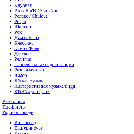
Клубная
Рэп / R'n'B / Хип-Хоп
Релакс / Chillout
Ретро
Шансон
Рок
Джаз / Блюз
Классика
Этно / Фолк
Детское
Религия
Танцевальные радиостанции
Разная музыка
Юмор
Лёгкая музыка
Альтернативная музыка/инди
R&B/cоул и фанк
Все жанры
Плейлисты
Радио в городе
Волгоград
Екатеринбург
Казань