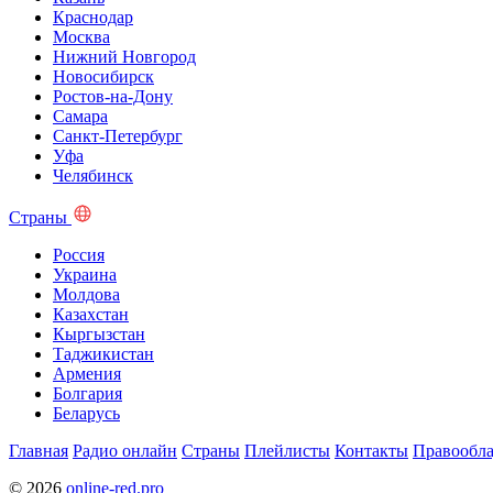
Краснодар
Москва
Нижний Новгород
Новосибирск
Ростов-на-Дону
Самара
Санкт-Петербург
Уфа
Челябинск
Страны
Россия
Украина
Молдова
Казахстан
Кыргызстан
Таджикистан
Армения
Болгария
Беларусь
Главная
Радио онлайн
Страны
Плейлисты
Контакты
Правообла
© 2026
online-red.pro