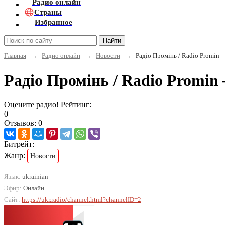
Радио онлайн
Страны
Избранное
Найти
Главная
→
Радио онлайн
→
Новости
→
Радіо Промінь / Radio Promin
Радіо Промінь / Radio Promi
Оцените радио! Рейтинг:
0
Отзывов: 0
Битрейт:
Жанр:
Новости
Язык:
ukrainian
Эфир:
Онлайн
Сайт:
https://ukr.radio/channel.html?channelID=2