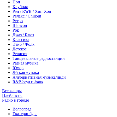
Поп
Клубная
Рэп / R'n'B / Хип-Хоп
Релакс / Chillout
Ретро
Шансон
Рок
Джаз / Блюз
Классика
Этно / Фолк
Детское
Религия
Танцевальные радиостанции
Разная музыка
Юмор
Лёгкая музыка
Альтернативная музыка/инди
R&B/cоул и фанк
Все жанры
Плейлисты
Радио в городе
Волгоград
Екатеринбург