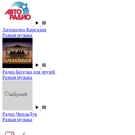
Авторадио Киргизия
Разная музыка
Радио Беседка для друзей
Разная музыка
Радио ЧипльДук
Разная музыка