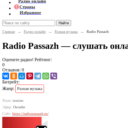
Радио онлайн
Страны
Избранное
Найти
Главная
→
Радио онлайн
→
Разная музыка
→
Radio Passazh
Radio Passazh — слушать онл
Оцените радио! Рейтинг:
0
Отзывов: 0
Битрейт:
Жанр:
Разная музыка
Язык:
russian
Эфир:
Онлайн
Сайт:
https://radiopassazh.ru/