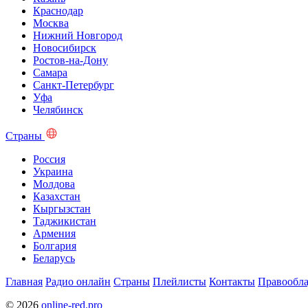
Краснодар
Москва
Нижний Новгород
Новосибирск
Ростов-на-Дону
Самара
Санкт-Петербург
Уфа
Челябинск
Страны
Россия
Украина
Молдова
Казахстан
Кыргызстан
Таджикистан
Армения
Болгария
Беларусь
Главная
Радио онлайн
Страны
Плейлисты
Контакты
Правообла
© 2026
online-red.pro