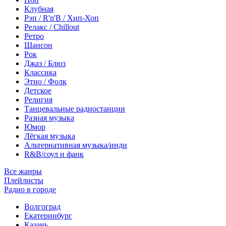
Клубная
Рэп / R'n'B / Хип-Хоп
Релакс / Chillout
Ретро
Шансон
Рок
Джаз / Блюз
Классика
Этно / Фолк
Детское
Религия
Танцевальные радиостанции
Разная музыка
Юмор
Лёгкая музыка
Альтернативная музыка/инди
R&B/cоул и фанк
Все жанры
Плейлисты
Радио в городе
Волгоград
Екатеринбург
Казань