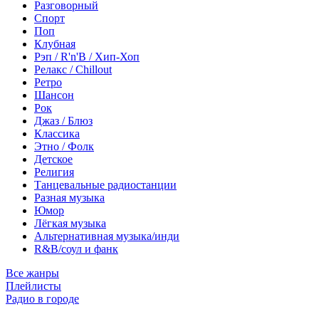
Разговорный
Спорт
Поп
Клубная
Рэп / R'n'B / Хип-Хоп
Релакс / Chillout
Ретро
Шансон
Рок
Джаз / Блюз
Классика
Этно / Фолк
Детское
Религия
Танцевальные радиостанции
Разная музыка
Юмор
Лёгкая музыка
Альтернативная музыка/инди
R&B/cоул и фанк
Все жанры
Плейлисты
Радио в городе