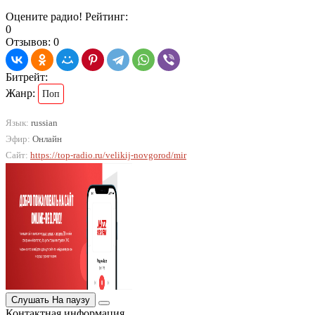
Оцените радио! Рейтинг:
0
Отзывов: 0
Битрейт:
Жанр:
Поп
Язык:
russian
Эфир:
Онлайн
Сайт:
https://top-radio.ru/velikij-novgorod/mir
Слушать
На паузу
Контактная информация