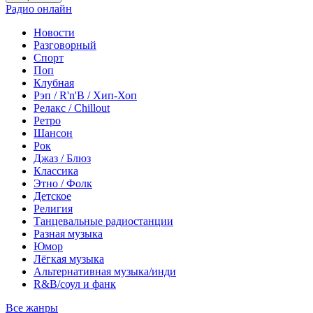
Радио онлайн
Новости
Разговорный
Спорт
Поп
Клубная
Рэп / R'n'B / Хип-Хоп
Релакс / Chillout
Ретро
Шансон
Рок
Джаз / Блюз
Классика
Этно / Фолк
Детское
Религия
Танцевальные радиостанции
Разная музыка
Юмор
Лёгкая музыка
Альтернативная музыка/инди
R&B/cоул и фанк
Все жанры