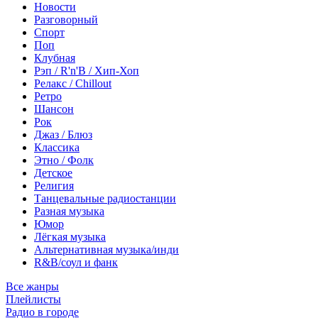
Новости
Разговорный
Спорт
Поп
Клубная
Рэп / R'n'B / Хип-Хоп
Релакс / Chillout
Ретро
Шансон
Рок
Джаз / Блюз
Классика
Этно / Фолк
Детское
Религия
Танцевальные радиостанции
Разная музыка
Юмор
Лёгкая музыка
Альтернативная музыка/инди
R&B/cоул и фанк
Все жанры
Плейлисты
Радио в городе