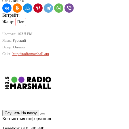
Отзывов: 0
Битрейт:
Жанр:
Поп
Частота:
103.5 FM
Язык:
Русский
Эфир:
Онлайн
Сайт:
http://radiomarshall.am
Слушать
На паузу
Контактная информация
Телефон: 010 540 840