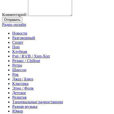
Комментарий:
Отправить
Радио онлайн
Новости
Разговорный
Спорт
Поп
Клубная
Рэп / R'n'B / Хип-Хоп
Релакс / Chillout
Ретро
Шансон
Рок
Джаз / Блюз
Классика
Этно / Фолк
Детское
Религия
Танцевальные радиостанции
Разная музыка
Юмор