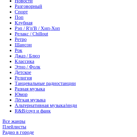
Новости
Разговорный
Спорт
Поп
Клубная
Рэп / R'n'B / Хип-Хоп
Релакс / Chillout
Ретро
Шансон
Рок
Джаз / Блюз
Классика
Этно / Фолк
Детское
Религия
Танцевальные радиостанции
Разная музыка
Юмор
Лёгкая музыка
Альтернативная музыка/инди
R&B/cоул и фанк
Все жанры
Плейлисты
Радио в городе