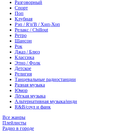
Разговорный
Спорт
Поп
Клубная
Рэп / R'n'B / Хип-Хоп
Релакс / Chillout
Ретро
Шансон
Рок
Джаз / Блюз
Классика
Этно / Фолк
Детское
Религия
Танцевальные радиостанции
Разная музыка
Юмор
Лёгкая музыка
Альтернативная музыка/инди
R&B/cоул и фанк
Все жанры
Плейлисты
Радио в городе