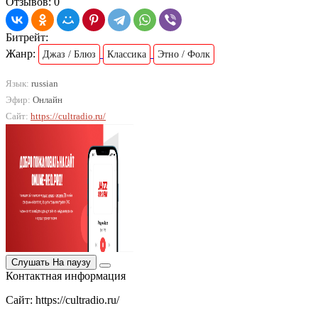
Отзывов: 0
Битрейт:
Жанр:
Джаз / Блюз
Классика
Этно / Фолк
Язык:
russian
Эфир:
Онлайн
Сайт:
https://cultradio.ru/
Слушать
На паузу
Контактная информация
Сайт: https://cultradio.ru/