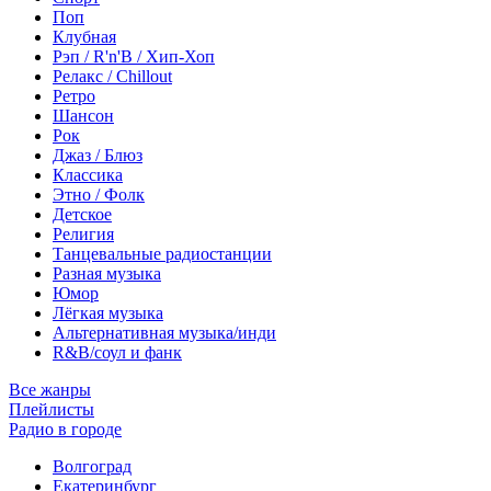
Поп
Клубная
Рэп / R'n'B / Хип-Хоп
Релакс / Chillout
Ретро
Шансон
Рок
Джаз / Блюз
Классика
Этно / Фолк
Детское
Религия
Танцевальные радиостанции
Разная музыка
Юмор
Лёгкая музыка
Альтернативная музыка/инди
R&B/cоул и фанк
Все жанры
Плейлисты
Радио в городе
Волгоград
Екатеринбург