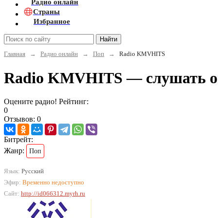
Радио онлайн
Страны
Избранное
Найти
Главная
→
Радио онлайн
→
Поп
→
Radio KMVHITS
Radio KMVHITS — слушать о
Оцените радио! Рейтинг:
0
Отзывов: 0
Битрейт:
Жанр:
Поп
Язык:
Русский
Эфир:
Временно недоступно
Сайт:
http://id066312.myrh.ru