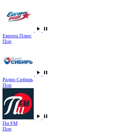
Европа Плюс
Поп
Радио Сибирь
Поп
Пи FM
Поп