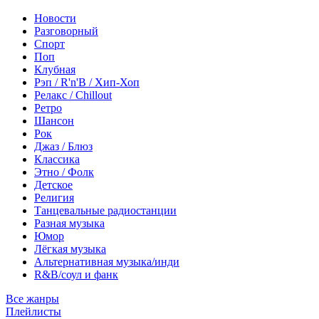
Новости
Разговорный
Спорт
Поп
Клубная
Рэп / R'n'B / Хип-Хоп
Релакс / Chillout
Ретро
Шансон
Рок
Джаз / Блюз
Классика
Этно / Фолк
Детское
Религия
Танцевальные радиостанции
Разная музыка
Юмор
Лёгкая музыка
Альтернативная музыка/инди
R&B/cоул и фанк
Все жанры
Плейлисты