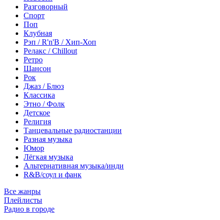
Разговорный
Спорт
Поп
Клубная
Рэп / R'n'B / Хип-Хоп
Релакс / Chillout
Ретро
Шансон
Рок
Джаз / Блюз
Классика
Этно / Фолк
Детское
Религия
Танцевальные радиостанции
Разная музыка
Юмор
Лёгкая музыка
Альтернативная музыка/инди
R&B/cоул и фанк
Все жанры
Плейлисты
Радио в городе