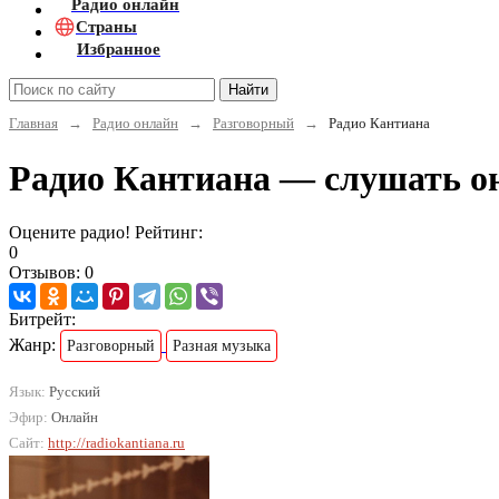
Радио онлайн
Страны
Избранное
Найти
Главная
→
Радио онлайн
→
Разговорный
→
Радио Кантиана
Радио Кантиана — слушать о
Оцените радио! Рейтинг:
0
Отзывов: 0
Битрейт:
Жанр:
Разговорный
Разная музыка
Язык:
Русский
Эфир:
Онлайн
Сайт:
http://radiokantiana.ru