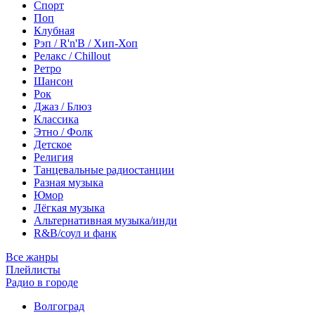
Спорт
Поп
Клубная
Рэп / R'n'B / Хип-Хоп
Релакс / Chillout
Ретро
Шансон
Рок
Джаз / Блюз
Классика
Этно / Фолк
Детское
Религия
Танцевальные радиостанции
Разная музыка
Юмор
Лёгкая музыка
Альтернативная музыка/инди
R&B/cоул и фанк
Все жанры
Плейлисты
Радио в городе
Волгоград