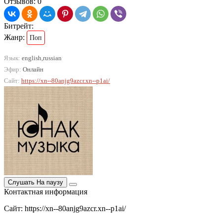
Отзывов: 0
Битрейт:
Жанр:
Поп
Язык:
english,russian
Эфир:
Онлайн
Сайт:
https://xn--80anjg9azcr.xn--p1ai/
Слушать
На паузу
Контактная информация
Сайт: https://xn--80anjg9azcr.xn--p1ai/