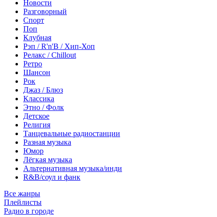
Новости
Разговорный
Спорт
Поп
Клубная
Рэп / R'n'B / Хип-Хоп
Релакс / Chillout
Ретро
Шансон
Рок
Джаз / Блюз
Классика
Этно / Фолк
Детское
Религия
Танцевальные радиостанции
Разная музыка
Юмор
Лёгкая музыка
Альтернативная музыка/инди
R&B/cоул и фанк
Все жанры
Плейлисты
Радио в городе