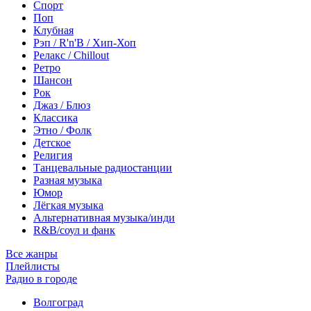
Спорт
Поп
Клубная
Рэп / R'n'B / Хип-Хоп
Релакс / Chillout
Ретро
Шансон
Рок
Джаз / Блюз
Классика
Этно / Фолк
Детское
Религия
Танцевальные радиостанции
Разная музыка
Юмор
Лёгкая музыка
Альтернативная музыка/инди
R&B/cоул и фанк
Все жанры
Плейлисты
Радио в городе
Волгоград