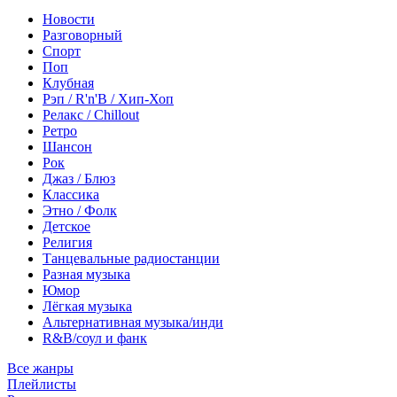
Новости
Разговорный
Спорт
Поп
Клубная
Рэп / R'n'B / Хип-Хоп
Релакс / Chillout
Ретро
Шансон
Рок
Джаз / Блюз
Классика
Этно / Фолк
Детское
Религия
Танцевальные радиостанции
Разная музыка
Юмор
Лёгкая музыка
Альтернативная музыка/инди
R&B/cоул и фанк
Все жанры
Плейлисты