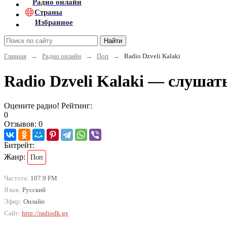
Радио онлайн
Страны
Избранное
Найти
Главная
→
Радио онлайн
→
Поп
→
Radio Dzveli Kalaki
Radio Dzveli Kalaki — слушат
Оцените радио! Рейтинг:
0
Отзывов: 0
Битрейт:
Жанр:
Поп
Частота:
107.9 FM
Язык:
Русский
Эфир:
Онлайн
Сайт:
http://radiodk.ge