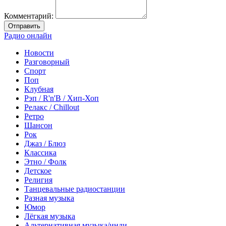
Комментарий:
Отправить
Радио онлайн
Новости
Разговорный
Спорт
Поп
Клубная
Рэп / R'n'B / Хип-Хоп
Релакс / Chillout
Ретро
Шансон
Рок
Джаз / Блюз
Классика
Этно / Фолк
Детское
Религия
Танцевальные радиостанции
Разная музыка
Юмор
Лёгкая музыка
Альтернативная музыка/инди