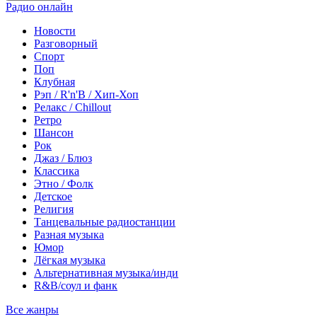
Радио онлайн
Новости
Разговорный
Спорт
Поп
Клубная
Рэп / R'n'B / Хип-Хоп
Релакс / Chillout
Ретро
Шансон
Рок
Джаз / Блюз
Классика
Этно / Фолк
Детское
Религия
Танцевальные радиостанции
Разная музыка
Юмор
Лёгкая музыка
Альтернативная музыка/инди
R&B/cоул и фанк
Все жанры