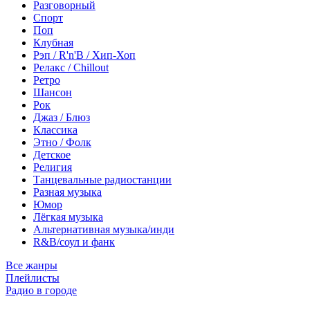
Разговорный
Спорт
Поп
Клубная
Рэп / R'n'B / Хип-Хоп
Релакс / Chillout
Ретро
Шансон
Рок
Джаз / Блюз
Классика
Этно / Фолк
Детское
Религия
Танцевальные радиостанции
Разная музыка
Юмор
Лёгкая музыка
Альтернативная музыка/инди
R&B/cоул и фанк
Все жанры
Плейлисты
Радио в городе