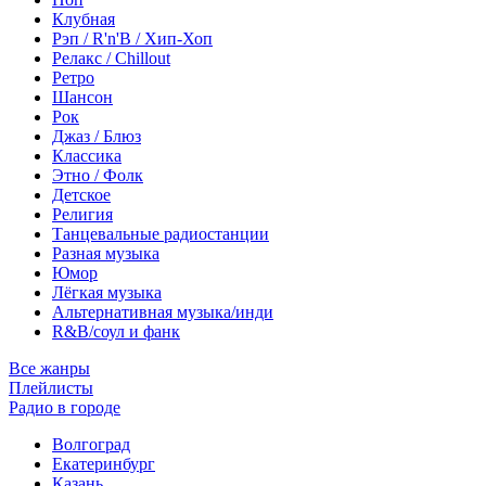
Клубная
Рэп / R'n'B / Хип-Хоп
Релакс / Chillout
Ретро
Шансон
Рок
Джаз / Блюз
Классика
Этно / Фолк
Детское
Религия
Танцевальные радиостанции
Разная музыка
Юмор
Лёгкая музыка
Альтернативная музыка/инди
R&B/cоул и фанк
Все жанры
Плейлисты
Радио в городе
Волгоград
Екатеринбург
Казань