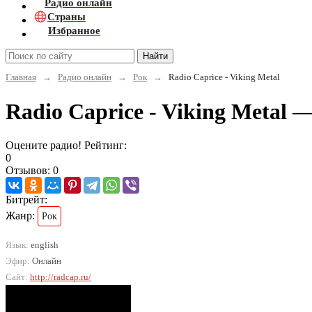
Радио онлайн
Страны
Избранное
Найти
Главная
→
Радио онлайн
→
Рок
→
Radio Caprice - Viking Metal
Radio Caprice - Viking Metal
Оцените радио! Рейтинг:
0
Отзывов: 0
Битрейт:
Жанр:
Рок
Язык:
english
Эфир:
Онлайн
Сайт:
http://radcap.ru/