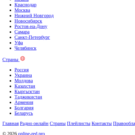
Краснодар
Москва
Нижний Новгород
Новосибирск
Ростов-на-Дону
Самара
Санкт-Петербург
Уфа
Челябинск
Страны
Россия
Украина
Молдова
Казахстан
Кыргызстан
Таджикистан
Армения
Болгария
Беларусь
Главная
Радио онлайн
Страны
Плейлисты
Контакты
Правообла
© 2026
online-red.pro