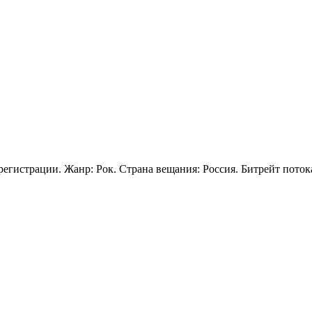
з регистрации. Жанр: Рок. Страна вещания: Россия. Битрейт пото