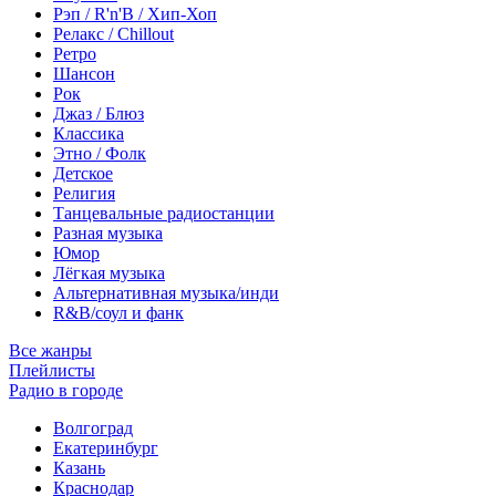
Рэп / R'n'B / Хип-Хоп
Релакс / Chillout
Ретро
Шансон
Рок
Джаз / Блюз
Классика
Этно / Фолк
Детское
Религия
Танцевальные радиостанции
Разная музыка
Юмор
Лёгкая музыка
Альтернативная музыка/инди
R&B/cоул и фанк
Все жанры
Плейлисты
Радио в городе
Волгоград
Екатеринбург
Казань
Краснодар