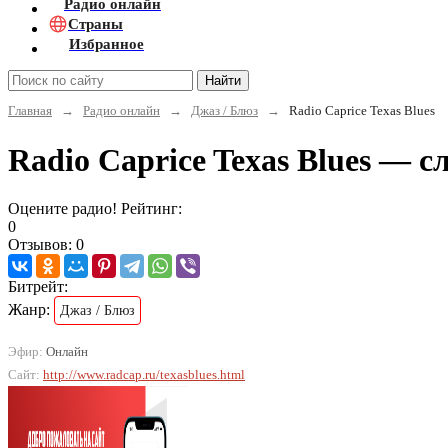
Радио онлайн
Страны
Избранное
Найти
Главная
→
Радио онлайн
→
Джаз / Блюз
→
Radio Caprice Texas Blues
Radio Caprice Texas Blues — 
Оцените радио! Рейтинг:
0
Отзывов: 0
Битрейт:
Жанр:
Джаз / Блюз
Эфир:
Онлайн
Сайт:
http://www.radcap.ru/texasblues.html