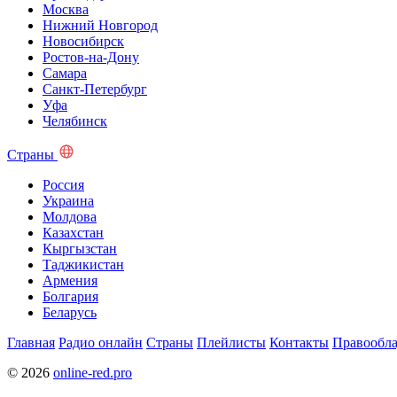
Москва
Нижний Новгород
Новосибирск
Ростов-на-Дону
Самара
Санкт-Петербург
Уфа
Челябинск
Страны
Россия
Украина
Молдова
Казахстан
Кыргызстан
Таджикистан
Армения
Болгария
Беларусь
Главная
Радио онлайн
Страны
Плейлисты
Контакты
Правообла
© 2026
online-red.pro