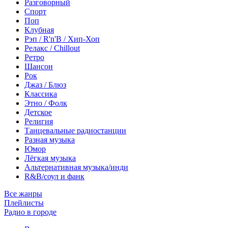
Разговорный
Спорт
Поп
Клубная
Рэп / R'n'B / Хип-Хоп
Релакс / Chillout
Ретро
Шансон
Рок
Джаз / Блюз
Классика
Этно / Фолк
Детское
Религия
Танцевальные радиостанции
Разная музыка
Юмор
Лёгкая музыка
Альтернативная музыка/инди
R&B/cоул и фанк
Все жанры
Плейлисты
Радио в городе