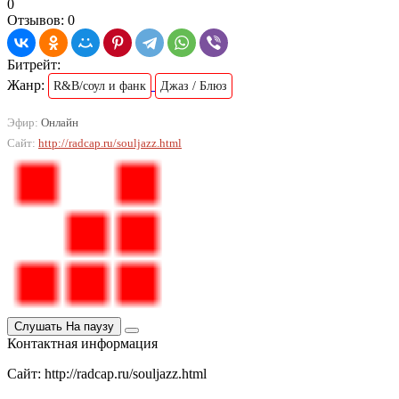
0
Отзывов: 0
Битрейт:
Жанр:
R&B/cоул и фанк
Джаз / Блюз
Эфир:
Онлайн
Сайт:
http://radcap.ru/souljazz.html
Слушать
На паузу
Контактная информация
Сайт: http://radcap.ru/souljazz.html