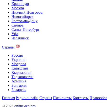
Краснодар
Москва
Нижний Новгород
Новосибирск
Ростов-на-Дону
Самара
Санкт-Петербург
Уфа
Челябинск
Страны
Россия
Украина
Молдова
Казахстан
Кыргызстан
Таджикистан
Армения
Болгария
Беларусь
Главная
Радио онлайн
Страны
Плейлисты
Контакты
Правообла
© 2026
online-red.pro