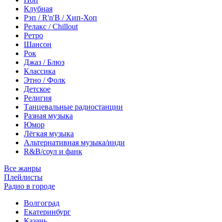
Клубная
Рэп / R'n'B / Хип-Хоп
Релакс / Chillout
Ретро
Шансон
Рок
Джаз / Блюз
Классика
Этно / Фолк
Детское
Религия
Танцевальные радиостанции
Разная музыка
Юмор
Лёгкая музыка
Альтернативная музыка/инди
R&B/cоул и фанк
Все жанры
Плейлисты
Радио в городе
Волгоград
Екатеринбург
Казань