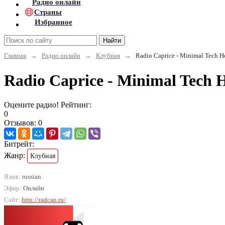
Радио онлайн
Страны
Избранное
Найти
Главная
→
Радио онлайн
→
Клубная
→
Radio Caprice - Minimal Tech H
Radio Caprice - Minimal Tech
Оцените радио! Рейтинг:
0
Отзывов: 0
Битрейт:
Жанр:
Клубная
Язык:
russian
Эфир:
Онлайн
Сайт:
http://radcap.ru/