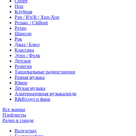
Спорт
Поп
Клубная
Рэп / R'n'B / Хип-Хоп
Релакс / Chillout
Ретро
Шансон
Рок
Джаз / Блюз
Классика
Этно / Фолк
Детское
Религия
Танцевальные радиостанции
Разная музыка
Юмор
Лёгкая музыка
Альтернативная музыка/инди
R&B/cоул и фанк
Все жанры
Плейлисты
Радио в городе
Волгоград