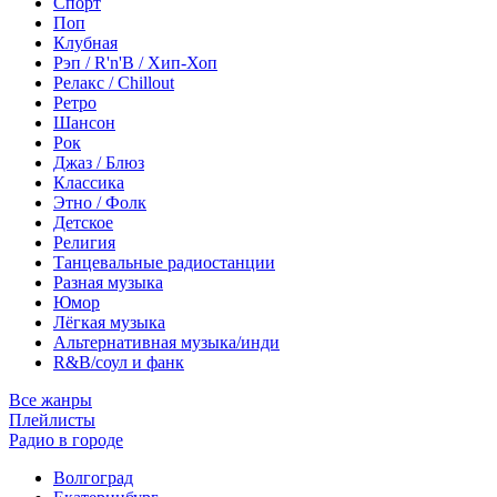
Спорт
Поп
Клубная
Рэп / R'n'B / Хип-Хоп
Релакс / Chillout
Ретро
Шансон
Рок
Джаз / Блюз
Классика
Этно / Фолк
Детское
Религия
Танцевальные радиостанции
Разная музыка
Юмор
Лёгкая музыка
Альтернативная музыка/инди
R&B/cоул и фанк
Все жанры
Плейлисты
Радио в городе
Волгоград