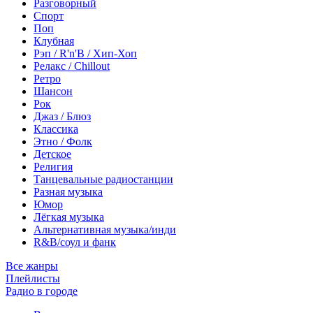
Разговорный
Спорт
Поп
Клубная
Рэп / R'n'B / Хип-Хоп
Релакс / Chillout
Ретро
Шансон
Рок
Джаз / Блюз
Классика
Этно / Фолк
Детское
Религия
Танцевальные радиостанции
Разная музыка
Юмор
Лёгкая музыка
Альтернативная музыка/инди
R&B/cоул и фанк
Все жанры
Плейлисты
Радио в городе