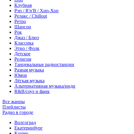
Клубная
Рэп / R'n'B / Хип-Хоп
Релакс / Chillout
Ретро
Шансон
Рок
Джаз / Блюз
Классика
Этно / Фолк
Детское
Религия
Танцевальные радиостанции
Разная музыка
Юмор
Лёгкая музыка
Альтернативная музыка/инди
R&B/cоул и фанк
Все жанры
Плейлисты
Радио в городе
Волгоград
Екатеринбург
Казань