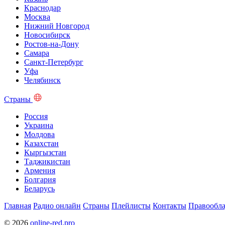
Краснодар
Москва
Нижний Новгород
Новосибирск
Ростов-на-Дону
Самара
Санкт-Петербург
Уфа
Челябинск
Страны
Россия
Украина
Молдова
Казахстан
Кыргызстан
Таджикистан
Армения
Болгария
Беларусь
Главная
Радио онлайн
Страны
Плейлисты
Контакты
Правообла
© 2026
online-red.pro