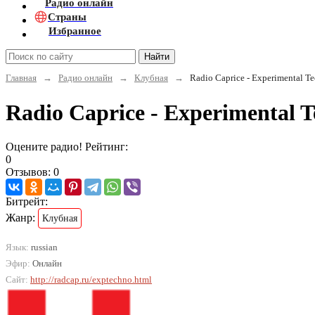
Радио онлайн
Страны
Избранное
Найти
Главная
→
Радио онлайн
→
Клубная
→
Radio Caprice - Experimental Te
Radio Caprice - Experimental 
Оцените радио! Рейтинг:
0
Отзывов: 0
Битрейт:
Жанр:
Клубная
Язык:
russian
Эфир:
Онлайн
Сайт:
http://radcap.ru/exptechno.html