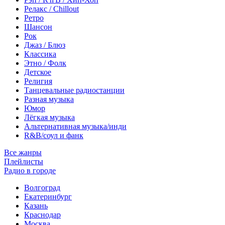
Релакс / Chillout
Ретро
Шансон
Рок
Джаз / Блюз
Классика
Этно / Фолк
Детское
Религия
Танцевальные радиостанции
Разная музыка
Юмор
Лёгкая музыка
Альтернативная музыка/инди
R&B/cоул и фанк
Все жанры
Плейлисты
Радио в городе
Волгоград
Екатеринбург
Казань
Краснодар
Москва