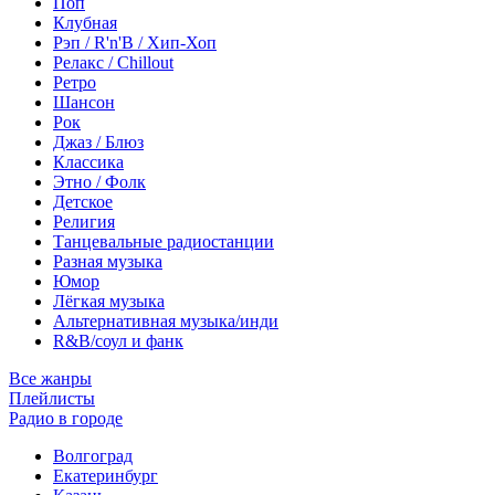
Поп
Клубная
Рэп / R'n'B / Хип-Хоп
Релакс / Chillout
Ретро
Шансон
Рок
Джаз / Блюз
Классика
Этно / Фолк
Детское
Религия
Танцевальные радиостанции
Разная музыка
Юмор
Лёгкая музыка
Альтернативная музыка/инди
R&B/cоул и фанк
Все жанры
Плейлисты
Радио в городе
Волгоград
Екатеринбург