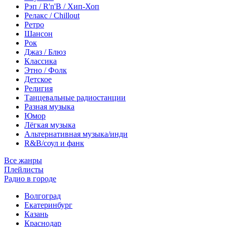
Рэп / R'n'B / Хип-Хоп
Релакс / Chillout
Ретро
Шансон
Рок
Джаз / Блюз
Классика
Этно / Фолк
Детское
Религия
Танцевальные радиостанции
Разная музыка
Юмор
Лёгкая музыка
Альтернативная музыка/инди
R&B/cоул и фанк
Все жанры
Плейлисты
Радио в городе
Волгоград
Екатеринбург
Казань
Краснодар