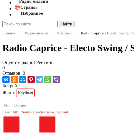
Радио онлайн
Страны
Избранное
Найти
Главная
→
Радио онлайн
→
Клубная
→
Radio Caprice - Electo Swing / 
Radio Caprice - Electo Swing 
Оцените радио! Рейтинг:
0
Отзывов: 0
Битрейт:
Жанр:
Клубная
Эфир:
Онлайн
Сайт:
http://radcap.ru/electroswing.html