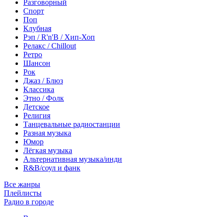
Разговорный
Спорт
Поп
Клубная
Рэп / R'n'B / Хип-Хоп
Релакс / Chillout
Ретро
Шансон
Рок
Джаз / Блюз
Классика
Этно / Фолк
Детское
Религия
Танцевальные радиостанции
Разная музыка
Юмор
Лёгкая музыка
Альтернативная музыка/инди
R&B/cоул и фанк
Все жанры
Плейлисты
Радио в городе